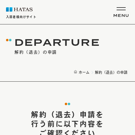
MENU
入居者様向けサイト
DEPARTURE
SERVICE
入居者向けサービス
解約（退去）の申請
CAUTION
建物利用上のご注意・故障について
ホーム
解約（退去）の申請
FAQ
よくある質問
DEPARTURE
解約（退去）申請を
解約（退去）の申請
行う前に
以下内容を
ご確認ください